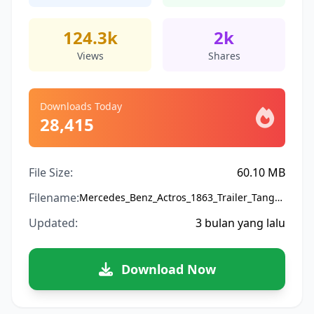
124.3k
2k
Views
Shares
Downloads Today
28,415
File Size:
60.10 MB
Filename:
Mercedes_Benz_Actros_1863_Trailer_Tangki.bussidmod
Updated:
3 bulan yang lalu
Download Now