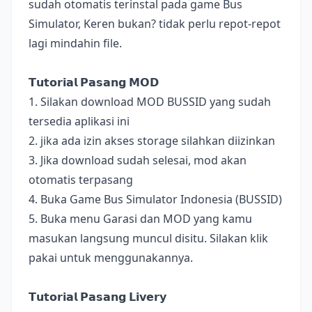
sudah otomatis terinstal pada game Bus
Simulator, Keren bukan? tidak perlu repot-repot
lagi mindahin file.
𝗧𝘂𝘁𝗼𝗿𝗶𝗮𝗹 𝗣𝗮𝘀𝗮𝗻𝗴 𝗠𝗢𝗗
1. Silakan download MOD BUSSID yang sudah
tersedia aplikasi ini
2. jika ada izin akses storage silahkan diizinkan
3. Jika download sudah selesai, mod akan
otomatis terpasang
4. Buka Game Bus Simulator Indonesia (BUSSID)
5. Buka menu Garasi dan MOD yang kamu
masukan langsung muncul disitu. Silakan klik
pakai untuk menggunakannya.
𝗧𝘂𝘁𝗼𝗿𝗶𝗮𝗹 𝗣𝗮𝘀𝗮𝗻𝗴 𝗟𝗶𝘃𝗲𝗿𝘆