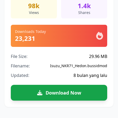
98k
1.4k
Views
Shares
Downloads Today
23,231
File Size:
29.96 MB
Filename:
Isuzu_NKR71_Hedon.bussidmod
Updated:
8 bulan yang lalu
Download Now