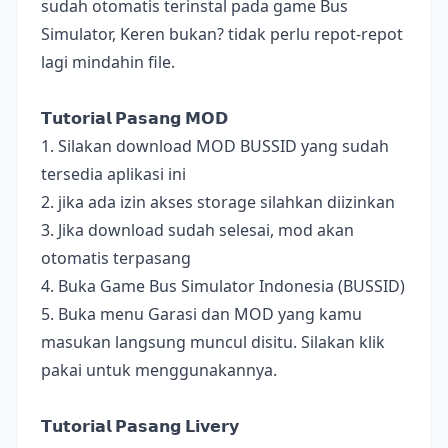
sudah otomatis terinstal pada game Bus
Simulator, Keren bukan? tidak perlu repot-repot
lagi mindahin file.
𝗧𝘂𝘁𝗼𝗿𝗶𝗮𝗹 𝗣𝗮𝘀𝗮𝗻𝗴 𝗠𝗢𝗗
1. Silakan download MOD BUSSID yang sudah
tersedia aplikasi ini
2. jika ada izin akses storage silahkan diizinkan
3. Jika download sudah selesai, mod akan
otomatis terpasang
4. Buka Game Bus Simulator Indonesia (BUSSID)
5. Buka menu Garasi dan MOD yang kamu
masukan langsung muncul disitu. Silakan klik
pakai untuk menggunakannya.
𝗧𝘂𝘁𝗼𝗿𝗶𝗮𝗹 𝗣𝗮𝘀𝗮𝗻𝗴 𝗟𝗶𝘃𝗲𝗿𝘆