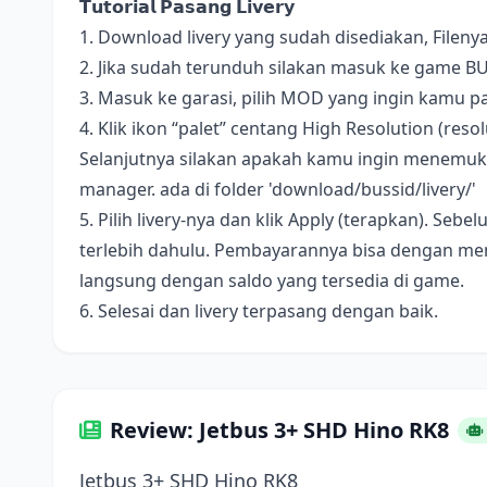
𝗧𝘂𝘁𝗼𝗿𝗶𝗮𝗹 𝗣𝗮𝘀𝗮𝗻𝗴 𝗟𝗶𝘃𝗲𝗿𝘆
1. Download livery yang sudah disediakan, Fileny
2. Jika sudah terunduh silakan masuk ke game B
3. Masuk ke garasi, pilih MOD yang ingin kamu pa
4. Klik ikon “palet” centang High Resolution (resolus
Selanjutnya silakan apakah kamu ingin menemukan 
manager. ada di folder 'download/bussid/livery/'
5. Pilih livery-nya dan klik Apply (terapkan). S
terlebih dahulu. Pembayarannya bisa dengan me
langsung dengan saldo yang tersedia di game.
6. Selesai dan livery terpasang dengan baik.
Review: Jetbus 3+ SHD Hino RK8
Jetbus 3+ SHD Hino RK8