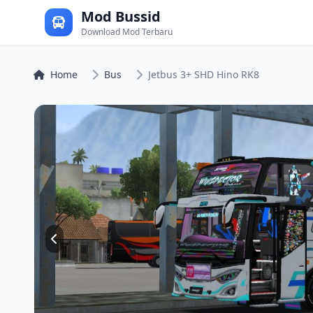
Mod Bussid
Download Mod Terbaru
Home
Bus
Jetbus 3+ SHD Hino RK8