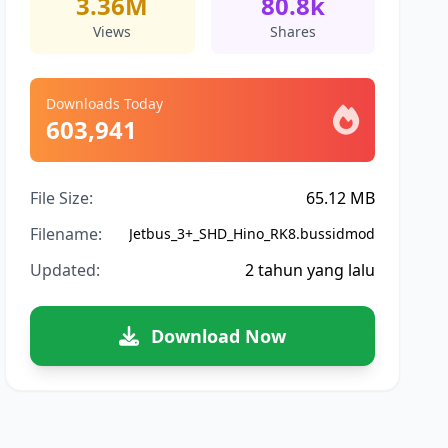
3.36M
80.8k
Views
Shares
Downloads Today
603,941
File Size:
65.12 MB
Filename:
Jetbus_3+_SHD_Hino_RK8.bussidmod
Updated:
2 tahun yang lalu
Download Now