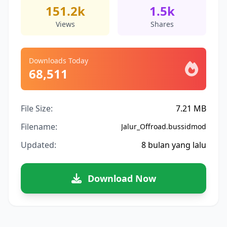
151.2k
1.5k
Views
Shares
Downloads Today
68,511
File Size:
7.21 MB
Filename:
Jalur_Offroad.bussidmod
Updated:
8 bulan yang lalu
Download Now