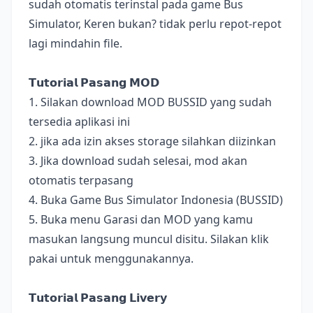
sudah otomatis terinstal pada game Bus
Simulator, Keren bukan? tidak perlu repot-repot
lagi mindahin file.
𝗧𝘂𝘁𝗼𝗿𝗶𝗮𝗹 𝗣𝗮𝘀𝗮𝗻𝗴 𝗠𝗢𝗗
1. Silakan download MOD BUSSID yang sudah
tersedia aplikasi ini
2. jika ada izin akses storage silahkan diizinkan
3. Jika download sudah selesai, mod akan
otomatis terpasang
4. Buka Game Bus Simulator Indonesia (BUSSID)
5. Buka menu Garasi dan MOD yang kamu
masukan langsung muncul disitu. Silakan klik
pakai untuk menggunakannya.
𝗧𝘂𝘁𝗼𝗿𝗶𝗮𝗹 𝗣𝗮𝘀𝗮𝗻𝗴 𝗟𝗶𝘃𝗲𝗿𝘆