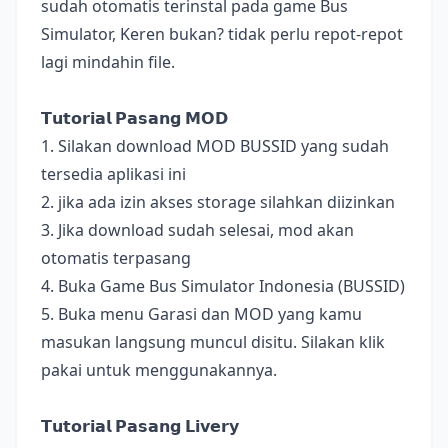
sudah otomatis terinstal pada game Bus
Simulator, Keren bukan? tidak perlu repot-repot
lagi mindahin file.
𝗧𝘂𝘁𝗼𝗿𝗶𝗮𝗹 𝗣𝗮𝘀𝗮𝗻𝗴 𝗠𝗢𝗗
1. Silakan download MOD BUSSID yang sudah
tersedia aplikasi ini
2. jika ada izin akses storage silahkan diizinkan
3. Jika download sudah selesai, mod akan
otomatis terpasang
4. Buka Game Bus Simulator Indonesia (BUSSID)
5. Buka menu Garasi dan MOD yang kamu
masukan langsung muncul disitu. Silakan klik
pakai untuk menggunakannya.
𝗧𝘂𝘁𝗼𝗿𝗶𝗮𝗹 𝗣𝗮𝘀𝗮𝗻𝗴 𝗟𝗶𝘃𝗲𝗿𝘆