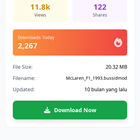
11.8k
122
Views
Shares
Downloads Today
2,267
File Size:
20.32 MB
Filename:
McLaren_F1_1993.bussidmod
Updated:
10 bulan yang lalu
Download Now